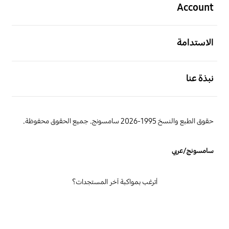
Account
افتح
الاستدامة
افتح
نبذة عنا
حقوق الطبع والنسخ 1995-2026 سامسونج. جميع الحقوق محفوظة.
سامسونج/عربي
أترغب بمواكبة آخر المستجدات؟