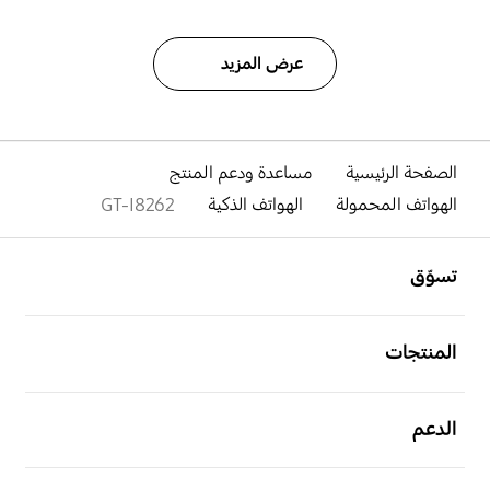
عرض المزيد
الصفحة الرئيسية
مساعدة ودعم المنتج
الهواتف المحمولة
الهواتف الذكية
GT-I8262
افتح
Footer Navigation
تسوّق
افتح
المنتجات
افتح
الدعم
افتح