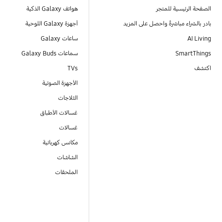
الصفحة الرئيسية للمتجر
هواتف Galaxy الذكية
بادر بالشراء مباشرةً واحصل على المزيد
أجهزة Galaxy اللوحية
AI Living
ساعات Galaxy
SmartThings
سماعات Galaxy Buds
اكتشف
TVs
الأجهزة الصوتية
الثلاجات
غسالات الأطباق
غسالات
مكانس كهربائية
الشاشات
الملحقات