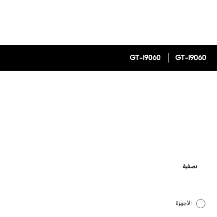
GT-I9060
GT-I9060
تصفية
الأجهزة