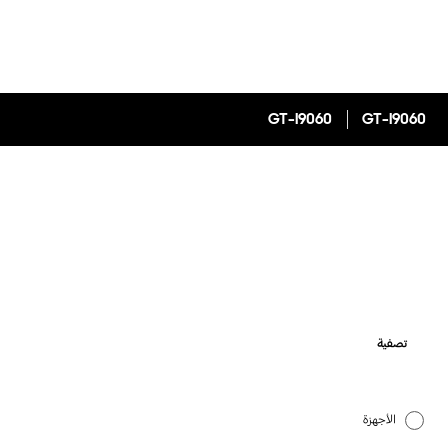
GT-I9060
GT-I9060
تصفية
الأجهزة