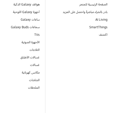
الصفحة الرئيسية للمتجر
هواتف Galaxy الذكية
بادر بالشراء مباشرةً واحصل على المزيد
أجهزة Galaxy اللوحية
AI Living
ساعات Galaxy
SmartThings
سماعات Galaxy Buds
اكتشف
TVs
الأجهزة الصوتية
الثلاجات
غسالات الأطباق
غسالات
مكانس كهربائية
الشاشات
الملحقات