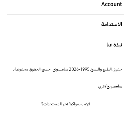
Account
افتح
الاستدامة
افتح
نبذة عنا
حقوق الطبع والنسخ 1995-2026 سامسونج. جميع الحقوق محفوظة.
سامسونج/عربي
أترغب بمواكبة آخر المستجدات؟