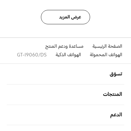
عرض المزيد
الصفحة الرئيسية
مساعدة ودعم المنتج
الهواتف المحمولة
الهواتف الذكية
GT-I9060/DS
افتح
Footer Navigation
تسوّق
افتح
المنتجات
افتح
الدعم
افتح