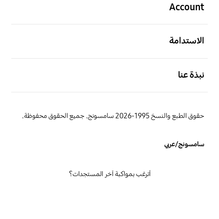
Account
افتح
الاستدامة
افتح
نبذة عنا
حقوق الطبع والنسخ 1995-2026 سامسونج. جميع الحقوق محفوظة.
سامسونج/عربي
أترغب بمواكبة آخر المستجدات؟