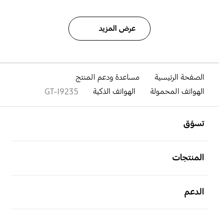
عرض المزيد
الصفحة الرئيسية
مساعدة ودعم المنتج
الهواتف المحمولة
الهواتف الذكية
GT-I9235
افتح
Footer Navigation
تسوّق
افتح
المنتجات
افتح
الدعم
افتح