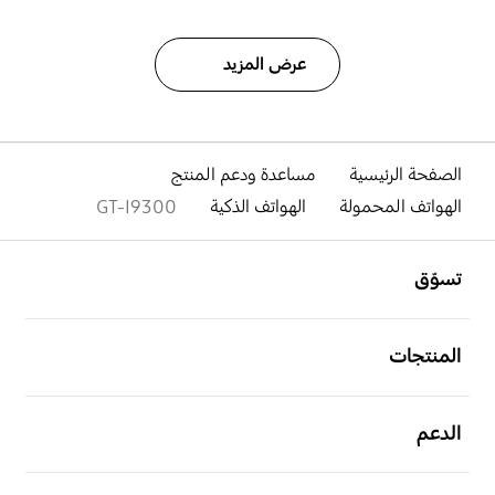
عرض المزيد
الصفحة الرئيسية
مساعدة ودعم المنتج
الهواتف المحمولة
الهواتف الذكية
GT-I9300
افتح
Footer Navigation
تسوّق
افتح
المنتجات
افتح
الدعم
افتح