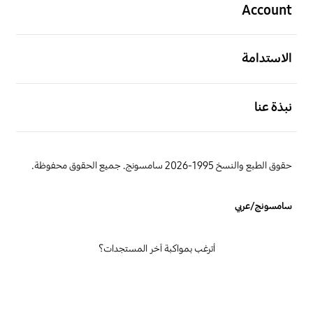
Account
افتح
الاستدامة
افتح
نبذة عنا
حقوق الطبع والنسخ 1995-2026 سامسونج. جميع الحقوق محفوظة.
سامسونج/عربي
أترغب بمواكبة آخر المستجدات؟