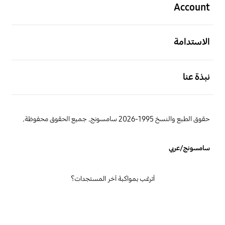
Account
افتح
الاستدامة
افتح
نبذة عنا
حقوق الطبع والنسخ 1995-2026 سامسونج. جميع الحقوق محفوظة.
سامسونج/عربي
أترغب بمواكبة آخر المستجدات؟