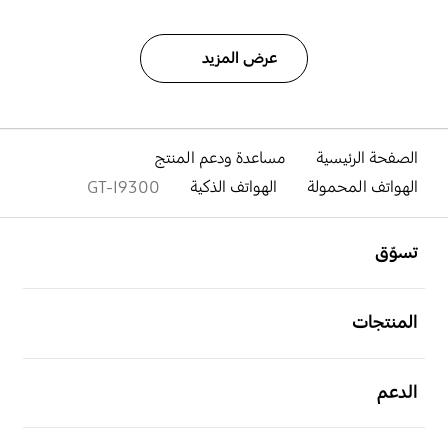
عرض المزيد
الصفحة الرئيسية
مساعدة ودعم المنتج
الهواتف المحمولة
الهواتف الذكية
GT-I9300
افتح
Footer Navigation
تسوّق
افتح
المنتجات
افتح
الدعم
افتح