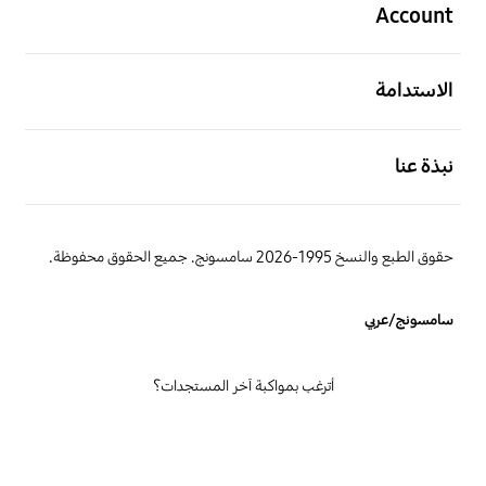
Account
افتح
الاستدامة
افتح
نبذة عنا
حقوق الطبع والنسخ 1995-2026 سامسونج. جميع الحقوق محفوظة.
سامسونج/عربي
أترغب بمواكبة آخر المستجدات؟