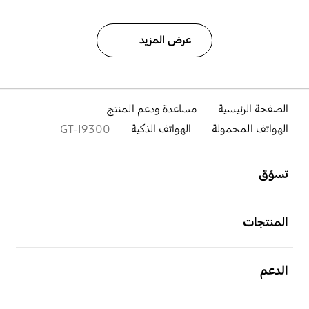
عرض المزيد
الصفحة الرئيسية
مساعدة ودعم المنتج
الهواتف المحمولة
الهواتف الذكية
GT-I9300
افتح
Footer Navigation
تسوّق
افتح
المنتجات
افتح
الدعم
افتح