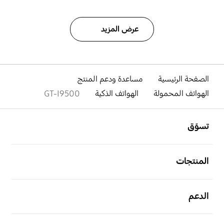
عرض المزيد
الصفحة الرئيسية
مساعدة ودعم المنتج
الهواتف المحمولة
الهواتف الذكية
GT-I9500
افتح
Footer Navigation
تسوّق
افتح
المنتجات
افتح
الدعم
افتح