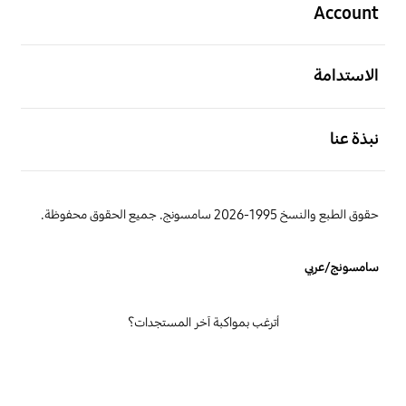
Account
افتح
الاستدامة
افتح
نبذة عنا
حقوق الطبع والنسخ 1995-2026 سامسونج. جميع الحقوق محفوظة.
سامسونج/عربي
أترغب بمواكبة آخر المستجدات؟