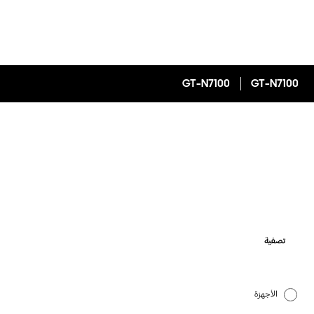
GT-N7100
GT-N7100
تصفية
الأجهزة