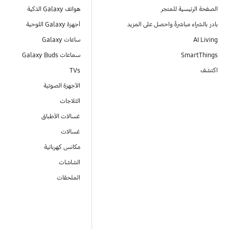
الصفحة الرئيسية للمتجر
هواتف Galaxy الذكية
بادر بالشراء مباشرةً واحصل على المزيد
أجهزة Galaxy اللوحية
AI Living
ساعات Galaxy
SmartThings
سماعات Galaxy Buds
اكتشف
TVs
الأجهزة الصوتية
الثلاجات
غسالات الأطباق
غسالات
مكانس كهربائية
الشاشات
الملحقات