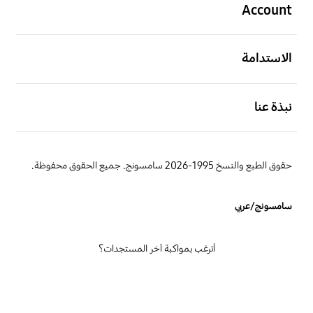
Account
افتح
الاستدامة
افتح
نبذة عنا
حقوق الطبع والنسخ 1995-2026 سامسونج. جميع الحقوق محفوظة.
سامسونج/عربي
أترغب بمواكبة آخر المستجدات؟