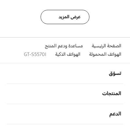
عرض المزيد
الصفحة الرئيسية
مساعدة ودعم المنتج
الهواتف المحمولة
الهواتف الذكية
GT-S5570I
افتح
Footer Navigation
تسوّق
افتح
المنتجات
افتح
الدعم
افتح