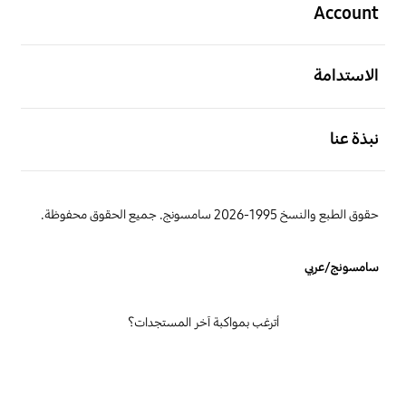
Account
افتح
الاستدامة
افتح
نبذة عنا
حقوق الطبع والنسخ 1995-2026 سامسونج. جميع الحقوق محفوظة.
سامسونج/عربي
أترغب بمواكبة آخر المستجدات؟