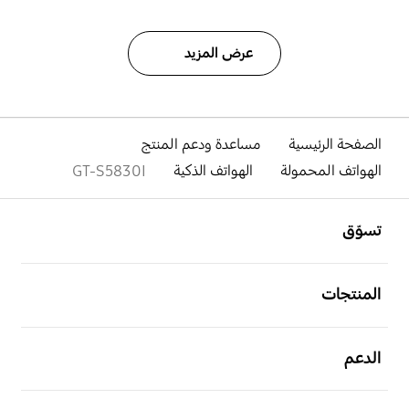
عرض المزيد
الصفحة الرئيسية
مساعدة ودعم المنتج
الهواتف المحمولة
الهواتف الذكية
GT-S5830I
افتح
Footer Navigation
تسوّق
افتح
المنتجات
افتح
الدعم
افتح