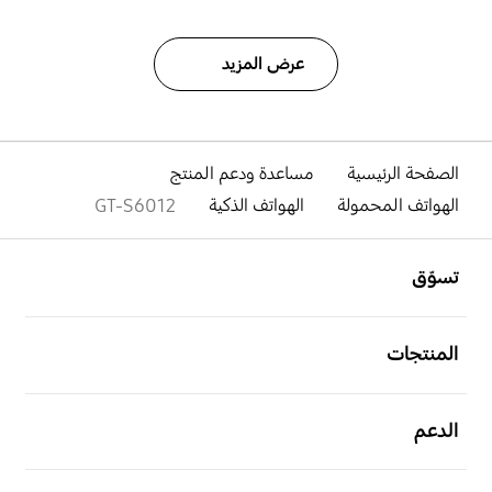
عرض المزيد
الصفحة الرئيسية
مساعدة ودعم المنتج
الهواتف المحمولة
الهواتف الذكية
GT-S6012
افتح
Footer Navigation
تسوّق
افتح
المنتجات
افتح
الدعم
افتح