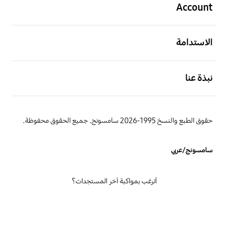
Account
افتح
الاستدامة
افتح
نبذة عنا
حقوق الطبع والنسخ 1995-2026 سامسونج. جميع الحقوق محفوظة.
سامسونج/عربي
أترغب بمواكبة آخر المستجدات؟