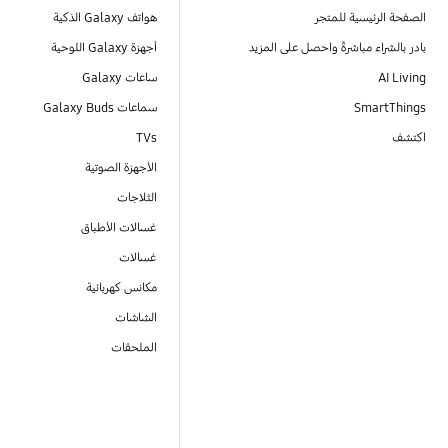
الصفحة الرئيسية للمتجر
هواتف Galaxy الذكية
بادر بالشراء مباشرةً واحصل على المزيد
أجهزة Galaxy اللوحية
AI Living
ساعات Galaxy
SmartThings
سماعات Galaxy Buds
اكتشف
TVs
الأجهزة الصوتية
الثلاجات
غسالات الأطباق
غسالات
مكانس كهربائية
الشاشات
الملحقات