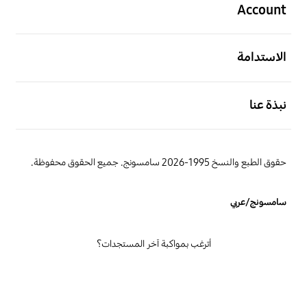
Account
افتح
الاستدامة
افتح
نبذة عنا
حقوق الطبع والنسخ 1995-2026 سامسونج. جميع الحقوق محفوظة.
سامسونج/عربي
أترغب بمواكبة آخر المستجدات؟