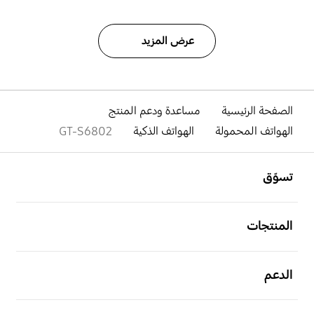
عرض المزيد
الصفحة الرئيسية
مساعدة ودعم المنتج
الهواتف المحمولة
الهواتف الذكية
GT-S6802
افتح
Footer Navigation
تسوّق
افتح
المنتجات
افتح
الدعم
افتح