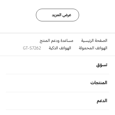
عرض المزيد
الصفحة الرئيسية
مساعدة ودعم المنتج
الهواتف المحمولة
الهواتف الذكية
GT-S7262
افتح
Footer Navigation
تسوّق
افتح
المنتجات
افتح
الدعم
افتح