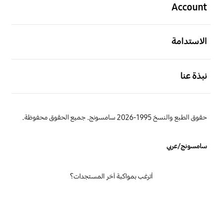
Account
افتح
الاستدامة
افتح
نبذة عنا
حقوق الطبع والنسخ 1995-2026 سامسونج. جميع الحقوق محفوظة.
سامسونج/عربي
أترغب بمواكبة آخر المستجدات؟