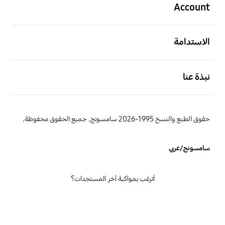
Account
افتح
الاستدامة
افتح
نبذة عنا
حقوق الطبع والنسخ 1995-2026 سامسونج. جميع الحقوق محفوظة.
سامسونج/عربي
أترغب بمواكبة آخر المستجدات؟