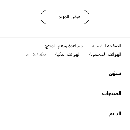
عرض المزيد
الصفحة الرئيسية
مساعدة ودعم المنتج
الهواتف المحمولة
الهواتف الذكية
GT-S7562
افتح
Footer Navigation
تسوّق
افتح
المنتجات
افتح
الدعم
افتح