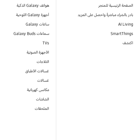
الصفحة الرئيسية للمتجر
هواتف Galaxy الذكية
بادر بالشراء مباشرةً واحصل على المزيد
أجهزة Galaxy اللوحية
AI Living
ساعات Galaxy
SmartThings
سماعات Galaxy Buds
اكتشف
TVs
الأجهزة الصوتية
الثلاجات
غسالات الأطباق
غسالات
مكانس كهربائية
الشاشات
الملحقات