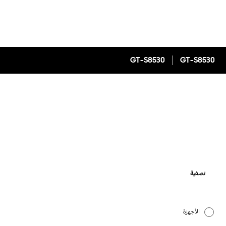
GT-S8530
GT-S8530
تصفية
الأجهزة