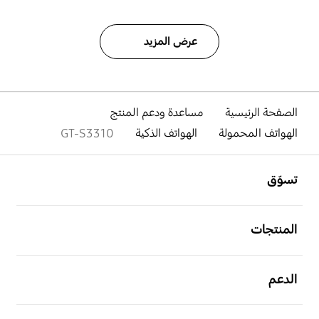
عرض المزيد
الصفحة الرئيسية
مساعدة ودعم المنتج
الهواتف المحمولة
الهواتف الذكية
GT-S3310
افتح
Footer Navigation
تسوّق
افتح
المنتجات
افتح
الدعم
افتح