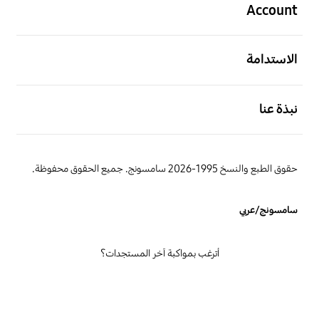
Account
افتح
الاستدامة
افتح
نبذة عنا
حقوق الطبع والنسخ 1995-2026 سامسونج. جميع الحقوق محفوظة.
سامسونج/عربي
أترغب بمواكبة آخر المستجدات؟