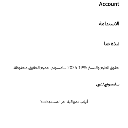
Account
افتح
الاستدامة
افتح
نبذة عنا
حقوق الطبع والنسخ 1995-2026 سامسونج. جميع الحقوق محفوظة.
سامسونج/عربي
أترغب بمواكبة آخر المستجدات؟