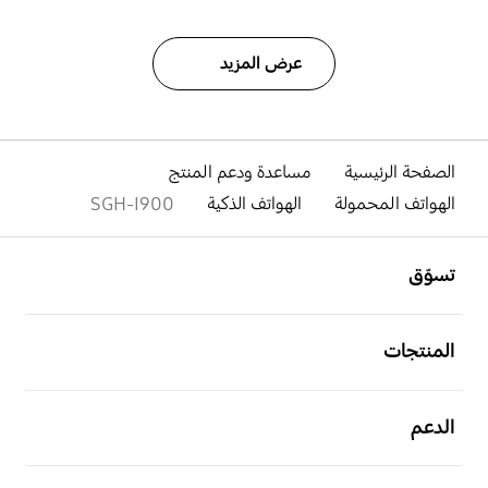
عرض المزيد
الصفحة الرئيسية
مساعدة ودعم المنتج
الهواتف المحمولة
الهواتف الذكية
SGH-I900
افتح
Footer Navigation
تسوّق
افتح
المنتجات
افتح
الدعم
افتح