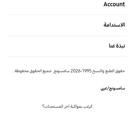
Account
افتح
الاستدامة
افتح
نبذة عنا
حقوق الطبع والنسخ 1995-2026 سامسونج. جميع الحقوق محفوظة.
سامسونج/عربي
أترغب بمواكبة آخر المستجدات؟