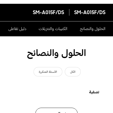
SM-A015F/DS
SM-A015F/DS
الحلول والنصائح
الكتيبات والتنزيلات
دليل تفاعلى
الحلول والنصائح
الكل
الأسئلة المتكررة
تصفية