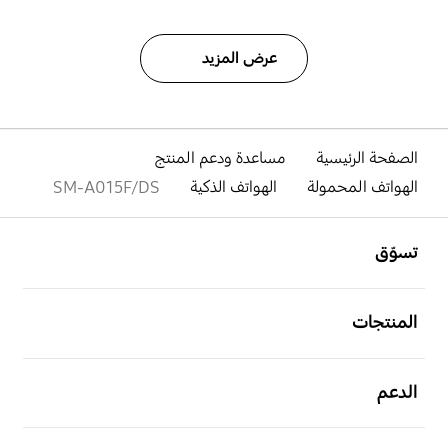
عرض المزيد
الصفحة الرئيسية
مساعدة ودعم المنتج
الهواتف المحمولة
الهواتف الذكية
SM-A015F/DS
افتح
Footer Navigation
تسوّق
افتح
المنتجات
افتح
الدعم
افتح