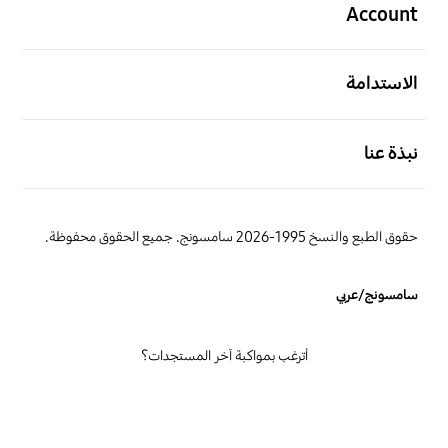
Account
افتح
الاستدامة
افتح
نبذة عنا
حقوق الطبع والنسخ 1995-2026 سامسونج. جميع الحقوق محفوظة.
سامسونج/عربي
أترغب بمواكبة آخر المستجدات؟