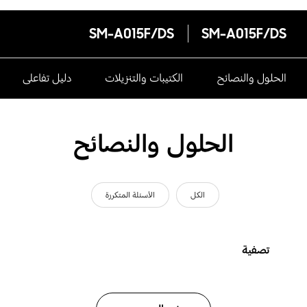
SM-A015F/DS
SM-A015F/DS
الحلول والنصائح
الكتيبات والتنزيلات
دليل تفاعلى
الحلول والنصائح
الكل
الأسئلة المتكررة
تصفية