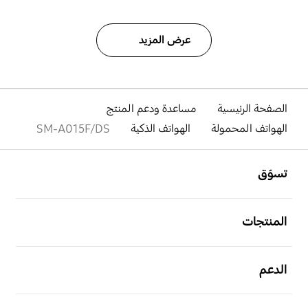
عرض المزيد
الصفحة الرئيسية
مساعدة ودعم المنتج
الهواتف المحمولة
الهواتف الذكية
SM-A015F/DS
افتح
Footer Navigation
تسوّق
افتح
المنتجات
افتح
الدعم
افتح