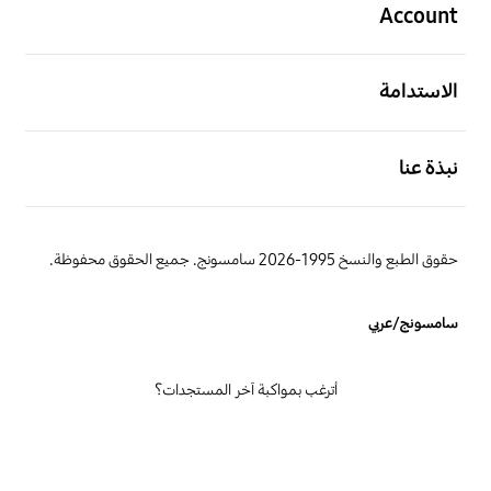
Account
افتح
الاستدامة
افتح
نبذة عنا
حقوق الطبع والنسخ 1995-2026 سامسونج. جميع الحقوق محفوظة.
سامسونج/عربي
أترغب بمواكبة آخر المستجدات؟