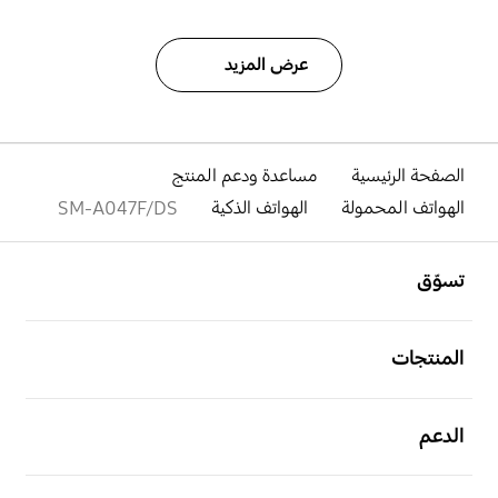
عرض المزيد
الصفحة الرئيسية
مساعدة ودعم المنتج
الهواتف المحمولة
الهواتف الذكية
SM-A047F/DS
افتح
Footer Navigation
تسوّق
افتح
المنتجات
افتح
الدعم
افتح