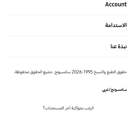
Account
افتح
الاستدامة
افتح
نبذة عنا
حقوق الطبع والنسخ 1995-2026 سامسونج. جميع الحقوق محفوظة.
سامسونج/عربي
أترغب بمواكبة آخر المستجدات؟