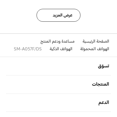
عرض المزيد
الصفحة الرئيسية
مساعدة ودعم المنتج
الهواتف المحمولة
الهواتف الذكية
SM-A057F/DS
افتح
Footer Navigation
تسوّق
افتح
المنتجات
افتح
الدعم
افتح