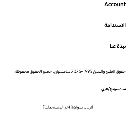
Account
افتح
الاستدامة
افتح
نبذة عنا
حقوق الطبع والنسخ 1995-2026 سامسونج. جميع الحقوق محفوظة.
سامسونج/عربي
أترغب بمواكبة آخر المستجدات؟