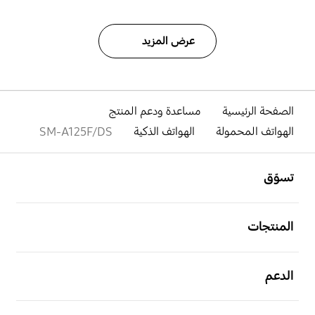
عرض المزيد
الصفحة الرئيسية
مساعدة ودعم المنتج
الهواتف المحمولة
الهواتف الذكية
SM-A125F/DS
افتح
Footer Navigation
تسوّق
افتح
المنتجات
افتح
الدعم
افتح