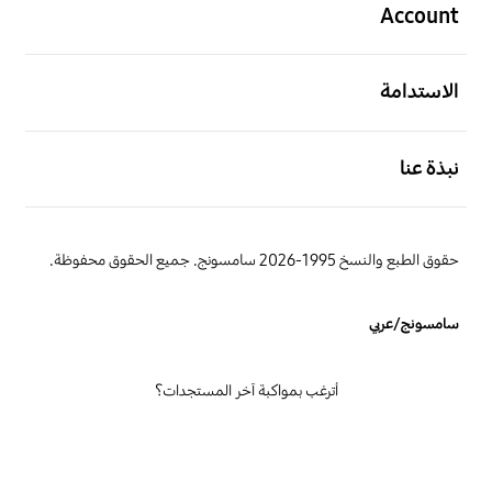
Account
افتح
الاستدامة
افتح
نبذة عنا
حقوق الطبع والنسخ 1995-2026 سامسونج. جميع الحقوق محفوظة.
سامسونج/عربي
أترغب بمواكبة آخر المستجدات؟