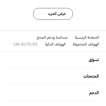
عرض المزيد
الصفحة الرئيسية
مساعدة ودعم المنتج
الهواتف المحمولة
الهواتف الذكية
SM-A127F/DS
افتح
Footer Navigation
تسوّق
افتح
المنتجات
افتح
الدعم
افتح