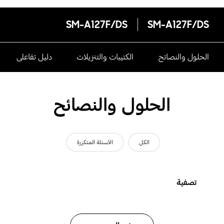
SM-A127F/DS
SM-A127F/DS
الحلول والنصائح
الكتيبات والتنزيلات
دليل تفاعلى
الحلول والنصائح
الكل
الأسئلة المتكررة
تصفية