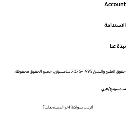
Account
افتح
الاستدامة
افتح
نبذة عنا
حقوق الطبع والنسخ 1995-2026 سامسونج. جميع الحقوق محفوظة.
سامسونج/عربي
أترغب بمواكبة آخر المستجدات؟