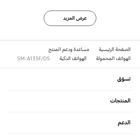
عرض المزيد
الصفحة الرئيسية
مساعدة ودعم المنتج
الهواتف المحمولة
الهواتف الذكية
SM-A135F/DS
افتح
Footer Navigation
تسوّق
افتح
المنتجات
افتح
الدعم
افتح