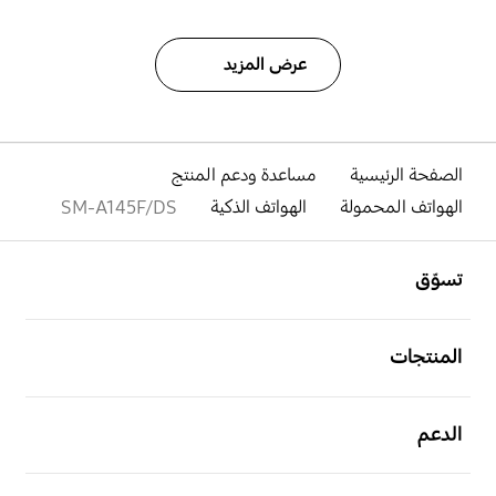
عرض المزيد
الصفحة الرئيسية
مساعدة ودعم المنتج
الهواتف المحمولة
الهواتف الذكية
SM-A145F/DS
افتح
Footer Navigation
تسوّق
افتح
المنتجات
افتح
الدعم
افتح