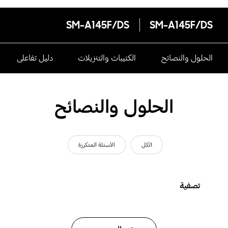
SM-A145F/DS
SM-A145F/DS
الحلول والنصائح
الكتيبات والتنزيلات
دليل تفاعلى
الحلول والنصائح
الكل
الأسئلة المتكررة
تصفية