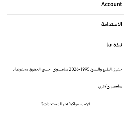
Account
افتح
الاستدامة
افتح
نبذة عنا
حقوق الطبع والنسخ 1995-2026 سامسونج. جميع الحقوق محفوظة.
سامسونج/عربي
أترغب بمواكبة آخر المستجدات؟