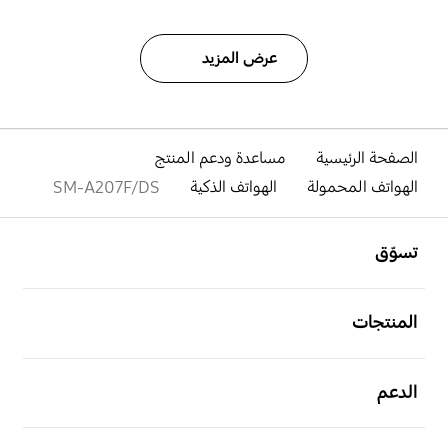
عرض المزيد
الصفحة الرئيسية
مساعدة ودعم المنتج
الهواتف المحمولة
الهواتف الذكية
SM-A207F/DS
افتح
Footer Navigation
تسوّق
افتح
المنتجات
افتح
الدعم
افتح