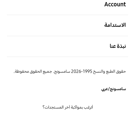
Account
افتح
الاستدامة
افتح
نبذة عنا
حقوق الطبع والنسخ 1995-2026 سامسونج. جميع الحقوق محفوظة.
سامسونج/عربي
أترغب بمواكبة آخر المستجدات؟