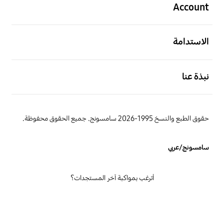
Account
افتح
الاستدامة
افتح
نبذة عنا
حقوق الطبع والنسخ 1995-2026 سامسونج. جميع الحقوق محفوظة.
سامسونج/عربي
أترغب بمواكبة آخر المستجدات؟