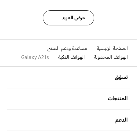
عرض المزيد
الصفحة الرئيسية
مساعدة ودعم المنتج
الهواتف المحمولة
الهواتف الذكية
Galaxy A21s
افتح
Footer Navigation
تسوّق
افتح
المنتجات
افتح
الدعم
افتح