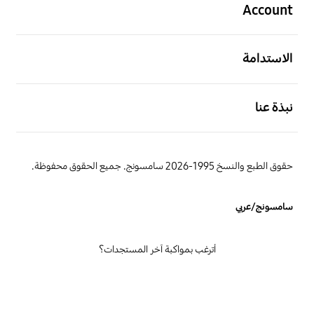
Account
افتح
الاستدامة
افتح
نبذة عنا
حقوق الطبع والنسخ 1995-2026 سامسونج. جميع الحقوق محفوظة.
سامسونج/عربي
أترغب بمواكبة آخر المستجدات؟