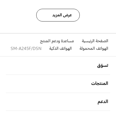
عرض المزيد
الصفحة الرئيسية
مساعدة ودعم المنتج
الهواتف المحمولة
الهواتف الذكية
SM-A245F/DSN
افتح
Footer Navigation
تسوّق
افتح
المنتجات
افتح
الدعم
افتح