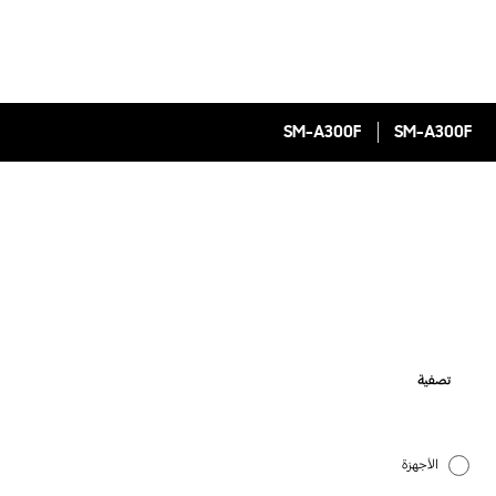
SM-A300F
SM-A300F
تصفية
الأجهزة