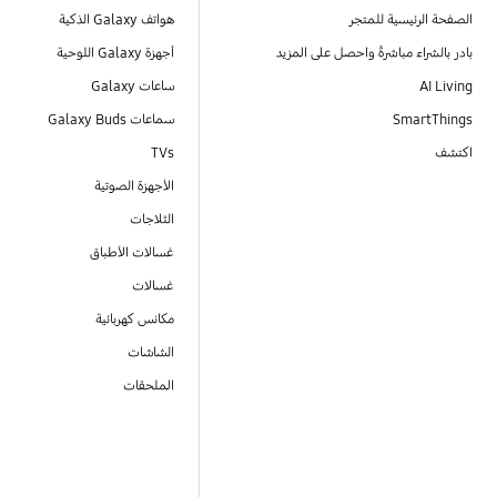
الصفحة الرئيسية للمتجر
هواتف Galaxy الذكية
بادر بالشراء مباشرةً واحصل على المزيد
أجهزة Galaxy اللوحية
AI Living
ساعات Galaxy
SmartThings
سماعات Galaxy Buds
اكتشف
TVs
الأجهزة الصوتية
الثلاجات
غسالات الأطباق
غسالات
مكانس كهربائية
الشاشات
الملحقات