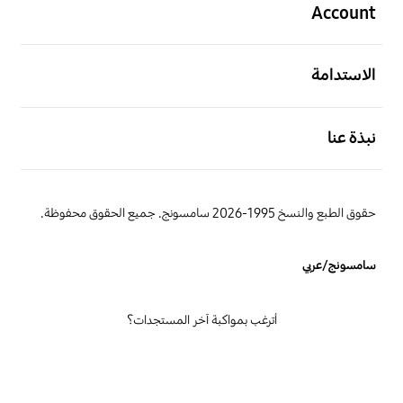
Account
افتح
الاستدامة
افتح
نبذة عنا
حقوق الطبع والنسخ 1995-2026 سامسونج. جميع الحقوق محفوظة.
سامسونج/عربي
أترغب بمواكبة آخر المستجدات؟