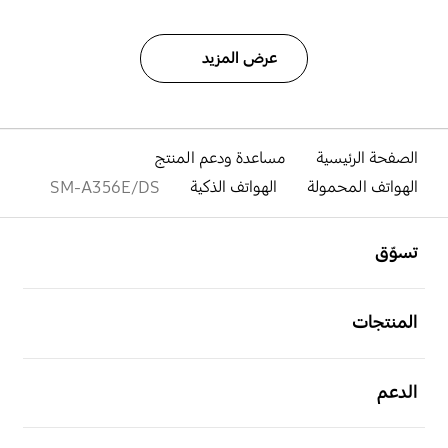
عرض المزيد
الصفحة الرئيسية
مساعدة ودعم المنتج
الهواتف المحمولة
الهواتف الذكية
SM-A356E/DS
افتح
Footer Navigation
تسوّق
افتح
المنتجات
افتح
الدعم
افتح