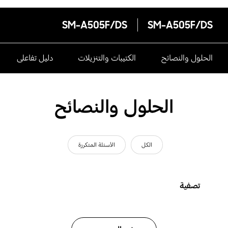
SM-A505F/DS
SM-A505F/DS
الحلول والنصائح
الكتيبات والتنزيلات
دليل تفاعلى
الحلول والنصائح
الكل
الأسئلة المتكررة
تصفية