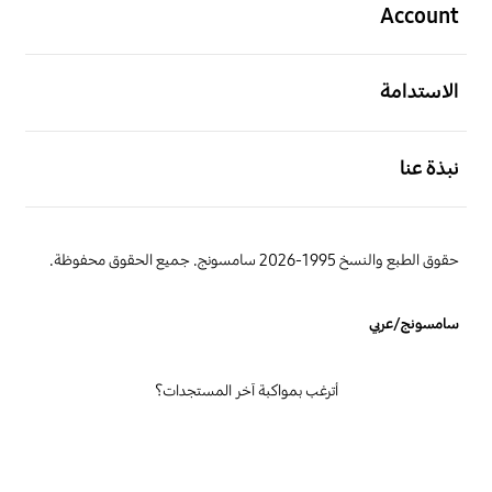
Account
افتح
الاستدامة
افتح
نبذة عنا
حقوق الطبع والنسخ 1995-2026 سامسونج. جميع الحقوق محفوظة.
سامسونج/عربي
أترغب بمواكبة آخر المستجدات؟