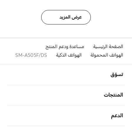
عرض المزيد
الصفحة الرئيسية
مساعدة ودعم المنتج
الهواتف المحمولة
الهواتف الذكية
SM-A505F/DS
افتح
Footer Navigation
تسوّق
افتح
المنتجات
افتح
الدعم
افتح