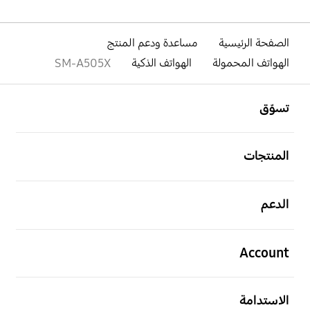
الصفحة الرئيسية
مساعدة ودعم المنتج
الهواتف المحمولة
الهواتف الذكية
SM-A505X
افتح
Footer Navigation
تسوّق
افتح
المنتجات
افتح
الدعم
افتح
Account
افتح
الاستدامة