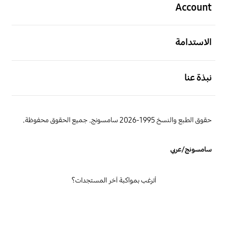
Account
افتح
الاستدامة
افتح
نبذة عنا
حقوق الطبع والنسخ 1995-2026 سامسونج. جميع الحقوق محفوظة.
سامسونج/عربي
أترغب بمواكبة آخر المستجدات؟