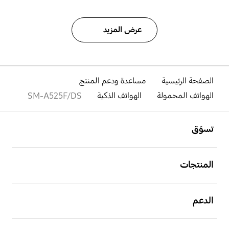
عرض المزيد
الصفحة الرئيسية
مساعدة ودعم المنتج
الهواتف المحمولة
الهواتف الذكية
SM-A525F/DS
افتح
Footer Navigation
تسوّق
افتح
المنتجات
افتح
الدعم
افتح