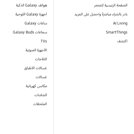
الصفحة الرئيسية للمتجر
هواتف Galaxy الذكية
بادر بالشراء مباشرةً واحصل على المزيد
أجهزة Galaxy اللوحية
AI Living
ساعات Galaxy
SmartThings
سماعات Galaxy Buds
اكتشف
TVs
الأجهزة الصوتية
الثلاجات
غسالات الأطباق
غسالات
مكانس كهربائية
الشاشات
الملحقات