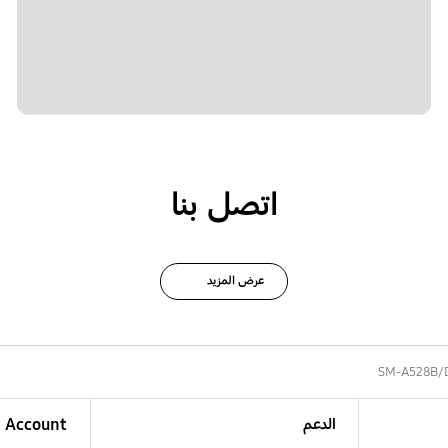
اتصل بنا
عرض المزيد
SM-A528B/
الدعم
Account