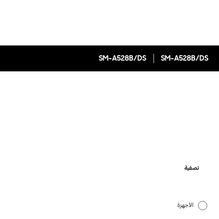
SM-A528B/DS
SM-A528B/DS
تصفية
الأجهزة