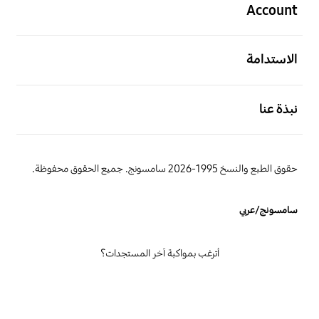
Account
افتح
الاستدامة
افتح
نبذة عنا
حقوق الطبع والنسخ 1995-2026 سامسونج. جميع الحقوق محفوظة.
سامسونج/عربي
أترغب بمواكبة آخر المستجدات؟