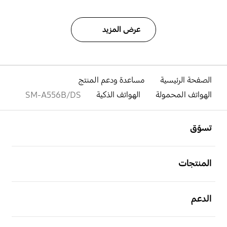
عرض المزيد
الصفحة الرئيسية
مساعدة ودعم المنتج
الهواتف المحمولة
الهواتف الذكية
SM-A556B/DS
افتح
Footer Navigation
تسوّق
افتح
المنتجات
افتح
الدعم
افتح