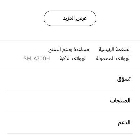
عرض المزيد
الصفحة الرئيسية
مساعدة ودعم المنتج
الهواتف المحمولة
الهواتف الذكية
SM-A700H
افتح
Footer Navigation
تسوّق
افتح
المنتجات
افتح
الدعم
افتح