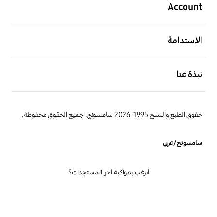
Account
افتح
الاستدامة
افتح
نبذة عنا
حقوق الطبع والنسخ 1995-2026 سامسونج. جميع الحقوق محفوظة.
سامسونج/عربي
أترغب بمواكبة آخر المستجدات؟