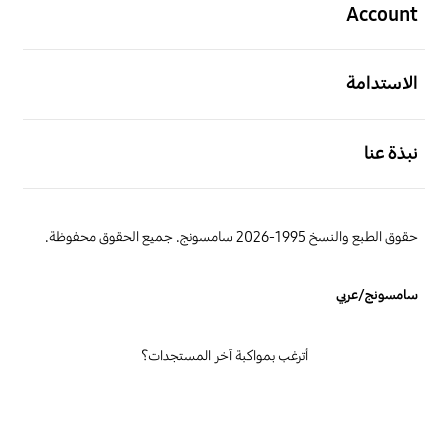
Account
افتح
الاستدامة
افتح
نبذة عنا
حقوق الطبع والنسخ 1995-2026 سامسونج. جميع الحقوق محفوظة.
سامسونج/عربي
أترغب بمواكبة آخر المستجدات؟