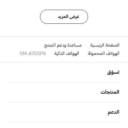
عرض المزيد
الصفحة الرئيسية
مساعدة ودعم المنتج
الهواتف المحمولة
الهواتف الذكية
SM-A705FN
افتح
Footer Navigation
تسوّق
افتح
المنتجات
افتح
الدعم
افتح