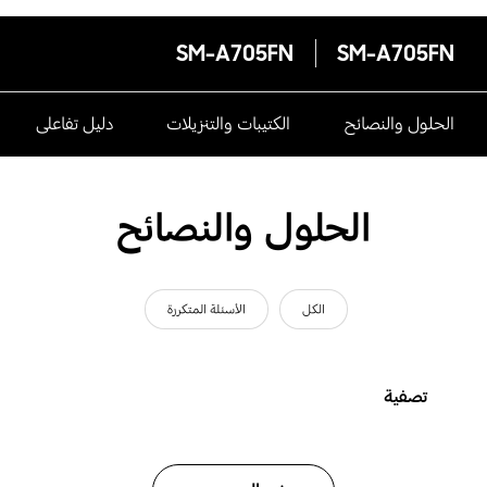
SM-A705FN
SM-A705FN
الحلول والنصائح
الكتيبات والتنزيلات
دليل تفاعلى
الحلول والنصائح
الكل
الأسئلة المتكررة
تصفية