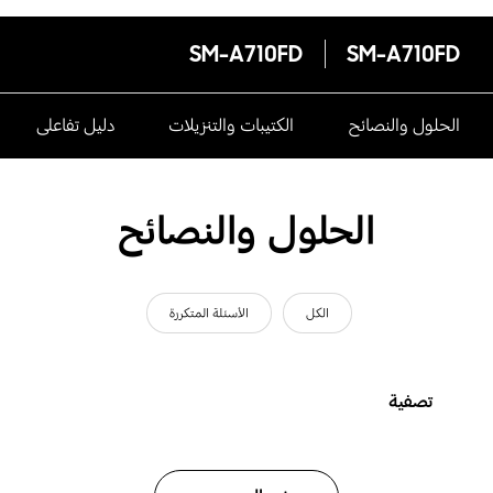
SM-A710FD
SM-A710FD
الحلول والنصائح
الكتيبات والتنزيلات
دليل تفاعلى
الحلول والنصائح
الكل
الأسئلة المتكررة
تصفية