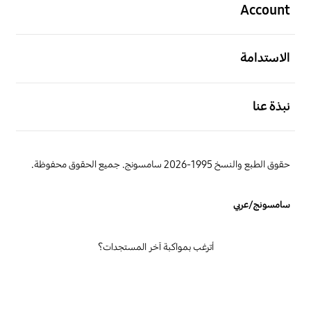
Account
افتح
الاستدامة
افتح
نبذة عنا
حقوق الطبع والنسخ 1995-2026 سامسونج. جميع الحقوق محفوظة.
سامسونج/عربي
أترغب بمواكبة آخر المستجدات؟