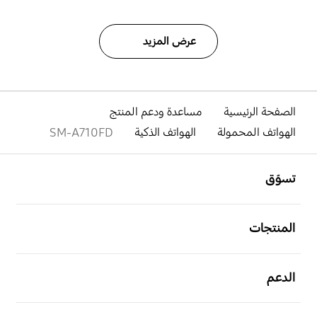
عرض المزيد
الصفحة الرئيسية
مساعدة ودعم المنتج
الهواتف المحمولة
الهواتف الذكية
SM-A710FD
افتح
Footer Navigation
تسوّق
افتح
المنتجات
افتح
الدعم
افتح