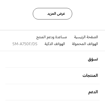
عرض المزيد
الصفحة الرئيسية
مساعدة ودعم المنتج
الهواتف المحمولة
الهواتف الذكية
SM-A750F/DS
افتح
Footer Navigation
تسوّق
افتح
المنتجات
افتح
الدعم
افتح