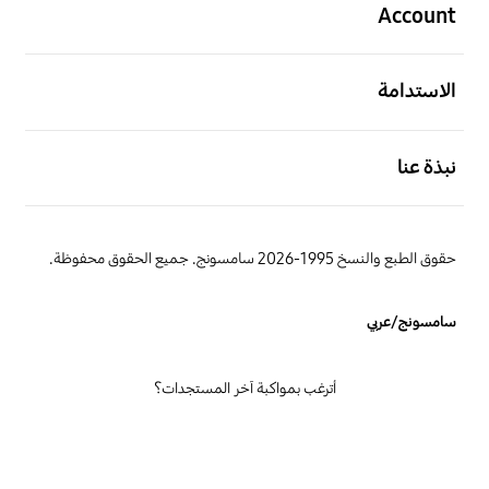
Account
افتح
الاستدامة
افتح
نبذة عنا
حقوق الطبع والنسخ 1995-2026 سامسونج. جميع الحقوق محفوظة.
سامسونج/عربي
أترغب بمواكبة آخر المستجدات؟