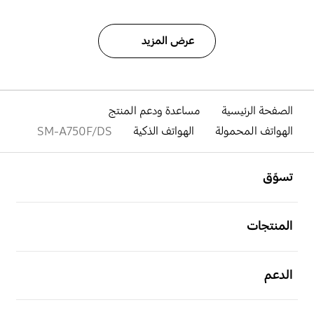
عرض المزيد
الصفحة الرئيسية
مساعدة ودعم المنتج
الهواتف المحمولة
الهواتف الذكية
SM-A750F/DS
افتح
Footer Navigation
تسوّق
افتح
المنتجات
افتح
الدعم
افتح