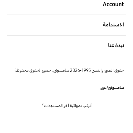
Account
افتح
الاستدامة
افتح
نبذة عنا
حقوق الطبع والنسخ 1995-2026 سامسونج. جميع الحقوق محفوظة.
سامسونج/عربي
أترغب بمواكبة آخر المستجدات؟