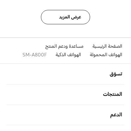
عرض المزيد
الصفحة الرئيسية
مساعدة ودعم المنتج
الهواتف المحمولة
الهواتف الذكية
SM-A800F
افتح
Footer Navigation
تسوّق
افتح
المنتجات
افتح
الدعم
افتح