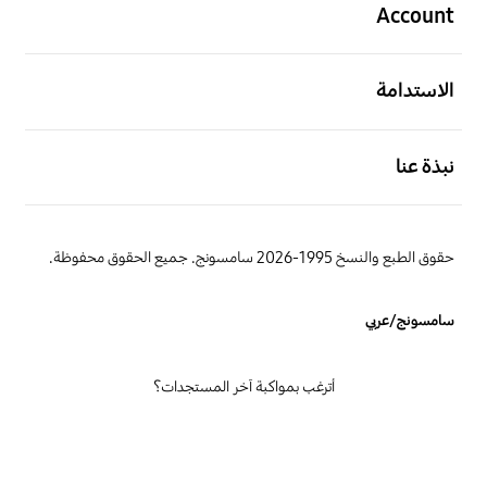
Account
افتح
الاستدامة
افتح
نبذة عنا
حقوق الطبع والنسخ 1995-2026 سامسونج. جميع الحقوق محفوظة.
سامسونج/عربي
أترغب بمواكبة آخر المستجدات؟