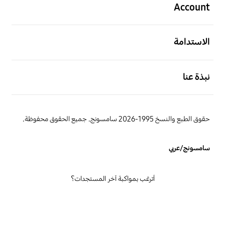
Account
افتح
الاستدامة
افتح
نبذة عنا
حقوق الطبع والنسخ 1995-2026 سامسونج. جميع الحقوق محفوظة.
سامسونج/عربي
أترغب بمواكبة آخر المستجدات؟