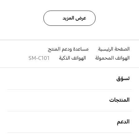
عرض المزيد
الصفحة الرئيسية
مساعدة ودعم المنتج
الهواتف المحمولة
الهواتف الذكية
SM-C101
افتح
Footer Navigation
تسوّق
افتح
المنتجات
افتح
الدعم
افتح