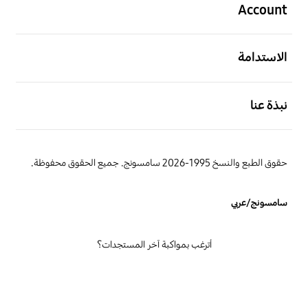
Account
افتح
الاستدامة
افتح
نبذة عنا
حقوق الطبع والنسخ 1995-2026 سامسونج. جميع الحقوق محفوظة.
سامسونج/عربي
أترغب بمواكبة آخر المستجدات؟