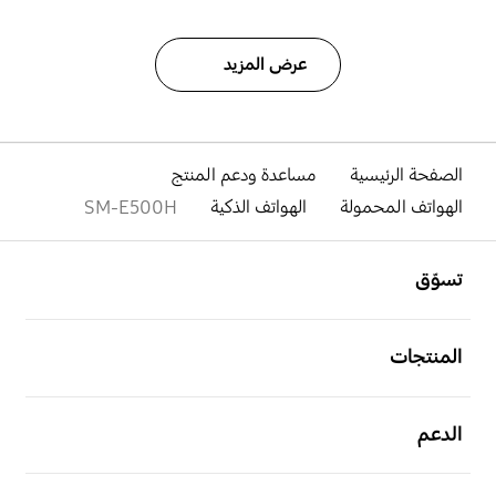
عرض المزيد
الصفحة الرئيسية
مساعدة ودعم المنتج
الهواتف المحمولة
الهواتف الذكية
SM-E500H
افتح
Footer Navigation
تسوّق
افتح
المنتجات
افتح
الدعم
افتح