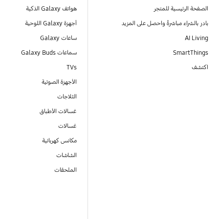
الصفحة الرئيسية للمتجر
هواتف Galaxy الذكية
بادر بالشراء مباشرةً واحصل على المزيد
أجهزة Galaxy اللوحية
AI Living
ساعات Galaxy
SmartThings
سماعات Galaxy Buds
اكتشف
TVs
الأجهزة الصوتية
الثلاجات
غسالات الأطباق
غسالات
مكانس كهربائية
الشاشات
الملحقات