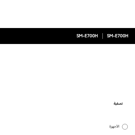
SM-E700H
SM-E700H
تصفية
الأجهزة