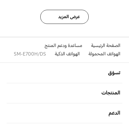
عرض المزيد
الصفحة الرئيسية
مساعدة ودعم المنتج
الهواتف المحمولة
الهواتف الذكية
SM-E700H/DS
افتح
Footer Navigation
تسوّق
افتح
المنتجات
افتح
الدعم
افتح