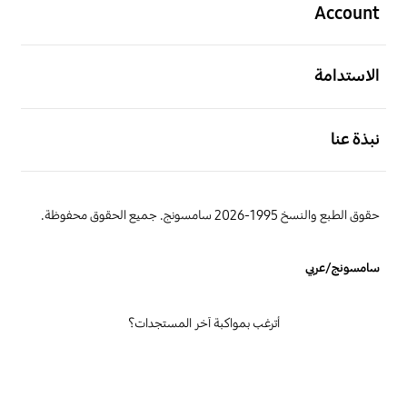
Account
افتح
الاستدامة
افتح
نبذة عنا
حقوق الطبع والنسخ 1995-2026 سامسونج. جميع الحقوق محفوظة.
سامسونج/عربي
أترغب بمواكبة آخر المستجدات؟