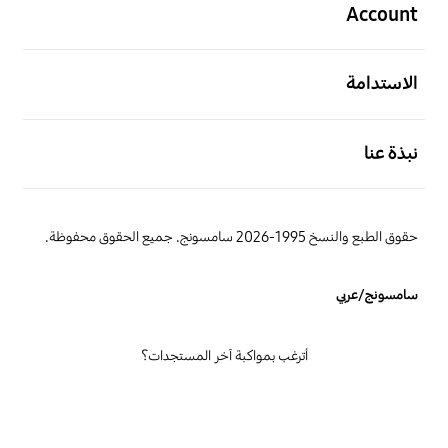
Account
افتح
الاستدامة
افتح
نبذة عنا
حقوق الطبع والنسخ 1995-2026 سامسونج. جميع الحقوق محفوظة.
سامسونج/عربي
أترغب بمواكبة آخر المستجدات؟