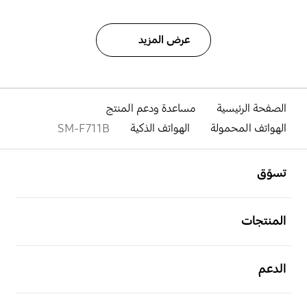
عرض المزيد
الصفحة الرئيسية
مساعدة ودعم المنتج
الهواتف المحمولة
الهواتف الذكية
SM-F711B
افتح
Footer Navigation
تسوّق
افتح
المنتجات
افتح
الدعم
افتح