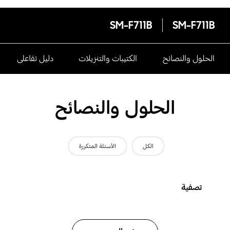
SM-F711B
SM-F711B
الحلول والنصائح
الكتيبات والتنزيلات
دليل تفاعلى
الحلول والنصائح
الكل
الأسئلة المتكررة
تصفية