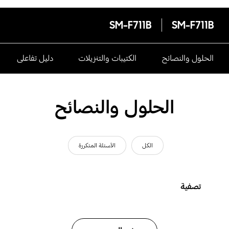
SM-F711B
SM-F711B
الحلول والنصائح
الكتيبات والتنزيلات
دليل تفاعلى
الحلول والنصائح
الكل
الأسئلة المتكررة
تصفية