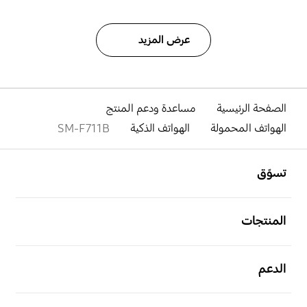
عرض المزيد
الصفحة الرئيسية
مساعدة ودعم المنتج
الهواتف المحمولة
الهواتف الذكية
SM-F711B
افتح
Footer Navigation
تسوّق
افتح
المنتجات
افتح
الدعم
افتح