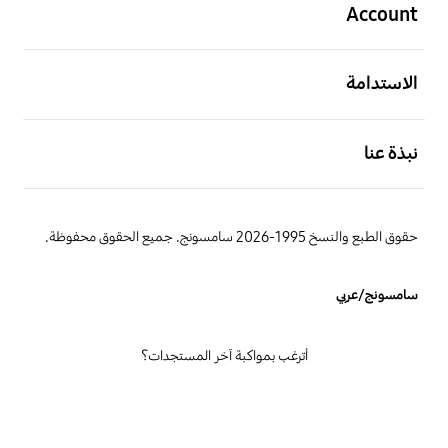
Account
افتح
الاستدامة
افتح
نبذة عنا
حقوق الطبع والنسخ 1995-2026 سامسونج. جميع الحقوق محفوظة.
سامسونج/عربي
أترغب بمواكبة آخر المستجدات؟